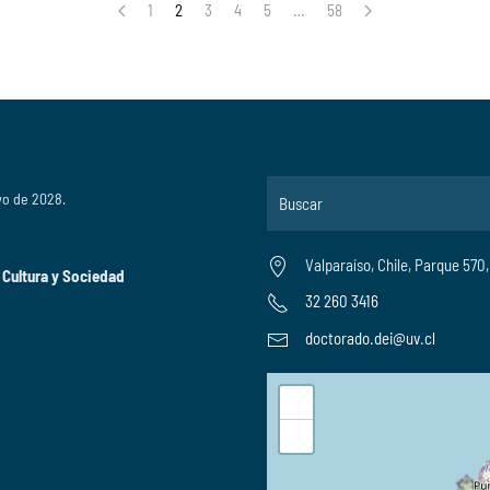
1
2
3
4
5
…
58
yo de 2028.
Valparaíso, Chile, Parque 570
 Cultura y Sociedad
32 260 3416
doctorado.dei@uv.cl
+
−