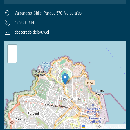
Valparaíso, Chile, Parque 570, Valparaíso
32 260 3416
doctorado.dei@uv.cl
+
−
Leaflet
|
©
OpenStreetMap