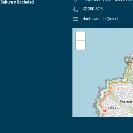
 Cultura y Sociedad
32 260 3416
doctorado.dei@uv.cl
+
−