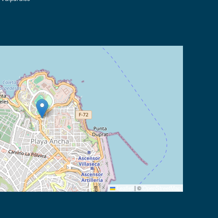
Leaflet
|
©
OpenStreetMap