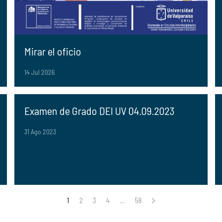
Mirar el oficio
14 Jul 2026
Examen de Grado DEI UV 04.09.2023
31 Ago 2023
1
2
3
4
…
58