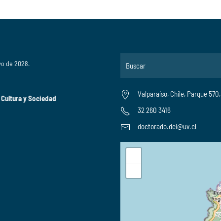
yo de 2028.
Valparaíso, Chile, Parque 570
 Cultura y Sociedad
32 260 3416
doctorado.dei@uv.cl
+
−